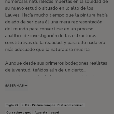
numerosas naturalezas muertas en la soledad de
Taller EducaThyssen
su nuevo estudio situado en lo alto de los
Salas de exposiciones temporales
Lauves. Hacía mucho tiempo que la pintura había
dejado de ser para él una mera representación
del mundo para convertirse en un proceso
analítico de investigación de las estructuras
Salón de actos
constitutivas de la realidad, y para ello nada era
más adecuado que la naturaleza muerta.
Aunque desde sus primeros bodegones realistas
Ocultar iconos
de juventud, teñidos aún de un cierto
romanticismo, el artista mantuvo un interés
•
Salas Moneo
permanente por la representación plástica de los
SABER MÁS
objetos inanimados, fue en las composiciones más
experimentales de su madurez cuando alcanzó
una mayor maestría y desenvoltura.
Botella,
Siglo XX
s. XIX - Pintura europea. Postimpresionismo
garrafa, jarro y limones
pertenece a ese conjunto
Obra sobre papel
Acuarela
papel