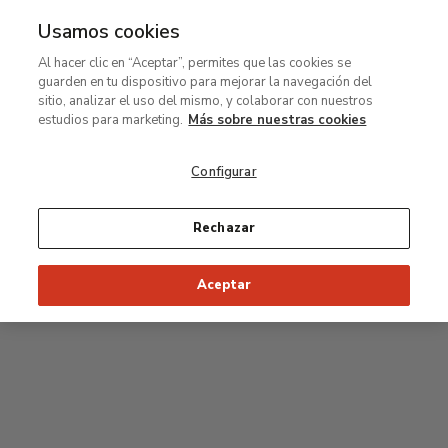
Usamos cookies
MENÚ
Ir
Bus
Al hacer clic en “Aceptar”, permites que las cookies se
al
guarden en tu dispositivo para mejorar la navegación del
contenido
Planta segunda
sitio, analizar el uso del mismo, y colaborar con nuestros
principal
estudios para marketing.
Más sobre nuestras cookies
Colección permanente
Configurar
25
26
27
28
29
Rechazar
24
23
Inicio recomendado de la visita
Salas Clásicas
Aceptar
22
21
20
19
18
1
16
17
2
15
7
8
9
10
3
11
12
14
4
5
6
13