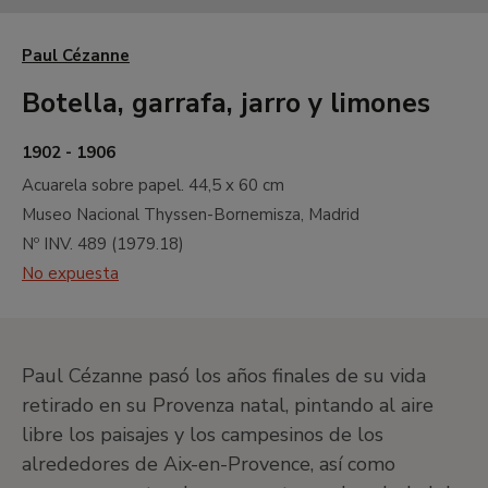
G
Siglos XIX y XX. El neoimpresionismo y
Paul Cézanne
su estela
H
Siglo XX. Primeras vanguardias
Botella, garrafa, jarro y limones
I
Siglo XX. Pintura de entreguerras.
Cubismo, abstracción y surrealismo
1902 - 1906
Acuarela sobre papel.
44,5 x 60 cm
J
Siglo XX. Pintura norteamericana y
otros
Museo Nacional Thyssen-Bornemisza, Madrid
Nº INV.
489
(
1979.18
)
•
Hall central
No expuesta
•
Jardín
•
Salas de exposiciones temporales
Planta -1
Paul Cézanne pasó los años finales de su vida
Sala de exposiciones temporales, salón de actos y
retirado en su Provenza natal, pintando al aire
taller EducaThyssen
libre los paisajes y los campesinos de los
alrededores de Aix-en-Provence, así como