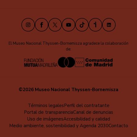
Instagram
Facebook
X
Youtube
TikTok
iVoox
LinkedIn
El Museo Nacional Thyssen-Bornemisza agradece la colaboración
de:
©2026 Museo Nacional Thyssen-Bornemisza
Menú
Términos legales
Perfil del contratante
Portal de transparencia
Canal de denuncias
al
Uso de imágenes
Accesibilidad y calidad
pie
Medio ambiente, sostenibilidad y Agenda 2030
Contacto