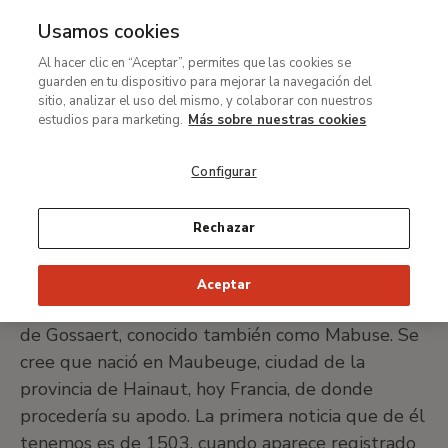
Usamos cookies
MENÚ
Ir
Bus
Al hacer clic en “Aceptar”, permites que las cookies se
al
Jan Gossaert (llamado
guarden en tu dispositivo para mejorar la navegación del
contenido
sitio, analizar el uso del mismo, y colaborar con nuestros
Mabuse)
principal
estudios para marketing.
Más sobre nuestras cookies
Configurar
Maubeuge (?), hacia 1478 - Amberes (?), 1532
Rechazar
IMPRIMIR FICHA
Aceptar
No tenemos muchos datos de los primeros años
de Gossaert, conocido también como Mabuse. Se
cree que nació en Maubeuge, ciudad de la
provincia de Hainaut, hoy Francia, de donde
procedería su apodo. La primera noticia que de él
tenemos es de 1503, cuando aparece registrado