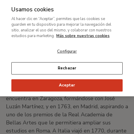
Usamos cookies
MENÚ
Ir
Bus
Al hacer clic en “Aceptar”, permites que las cookies se
al
Francisco de Goya
guarden en tu dispositivo para mejorar la navegación del
contenido
sitio, analizar el uso del mismo, y colaborar con nuestros
principal
estudios para marketing.
Más sobre nuestras cookies
Fuendetodos, 1746-Burdeos, 1828
Configurar
IMPRIMIR FICHA
Rechazar
Goya, hijo de un maestro dorador, nació el 30 de
Aceptar
marzo de 1746 en Fuendetodos. En 1760 se
encuentra en Zaragoza, formándose con José
Luzán Martínez, y en 1763, en Madrid, aspirando a
uno de los premios de la Real Academia de
Bellas Artes que le permitiera ampliar sus
estudios en Roma. A Italia viajó en 1770, durante