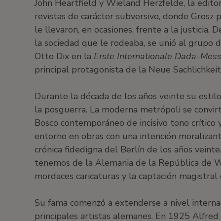
John Heartfield y Wieland Herzfelde, la editori
revistas de carácter subversivo, donde Grosz 
le llevaron, en ocasiones, frente a la justici
la sociedad que le rodeaba, se unió al grupo d
Otto Dix en la
Erste Internationale Dada-Mes
principal protagonista de la Neue Sachlichkeit
Durante la década de los años veinte su estil
la posguerra. La moderna metrópoli se convirt
Bosco contemporáneo de incisivo tono crítico 
entorno en obras con una intención moralizant
crónica fidedigna del Berlín de los años veint
tenemos de la Alemania de la República de W
mordaces caricaturas y la captación magistral d
Su fama comenzó a extenderse a nivel interna
principales artistas alemanes. En 1925 Alfred