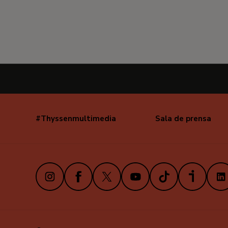
#Thyssenmultimedia
Sala de prensa
Navegación
secundaria
Instagram
Facebook
X
Youtube
TikTok
iVoox
Link