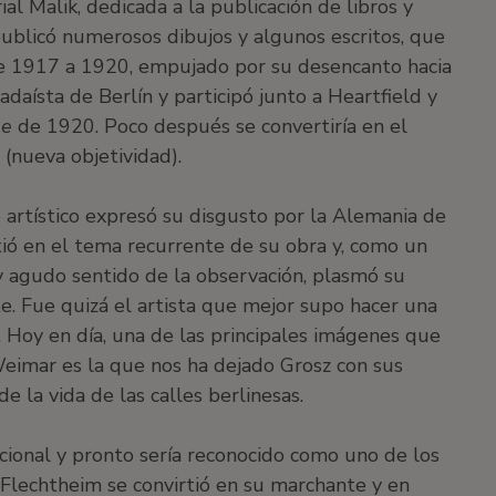
al Malik, dedicada a la publicación de libros y
publicó numerosos dibujos y algunos escritos, que
a. De 1917 a 1920, empujado por su desencanto hacia
adaísta de Berlín y participó junto a Heartfield y
se
de 1920. Poco después se convertiría en el
 (nueva objetividad).
o artístico expresó su disgusto por la Alemania de
ió en el tema recurrente de su obra y, como un
y agudo sentido de la observación, plasmó su
e. Fue quizá el artista que mejor supo hacer una
e. Hoy en día, una de las principales imágenes que
eimar es la que nos ha dejado Grosz con sus
e la vida de las calles berlinesas.
cional y pronto sería reconocido como uno de los
 Flechtheim se convirtió en su marchante y en