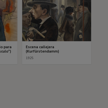
io para
Escena callejera
sculo")
(Kurfürstendamm)
1925