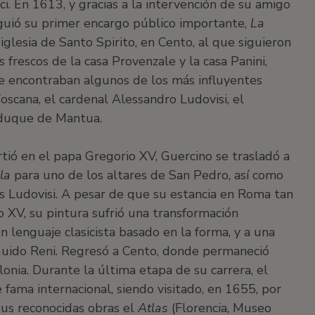
ci. En 1613, y gracias a la intervención de su amigo
iguió su primer encargo público importante,
La
a iglesia de Santo Spirito, en Cento, al que siguieron
 frescos de la casa Provenzale y la casa Panini,
se encontraban algunos de los más influyentes
oscana, el cardenal Alessandro Ludovisi, el
 duque de Mantua.
rtió en el papa Gregorio XV, Guercino se trasladó a
la
para uno de los altares de San Pedro, así como
os Ludovisi. A pesar de que su estancia en Roma tan
 XV, su pintura sufrió una transformación
 un lenguaje clasicista basado en la forma, y a una
Guido Reni. Regresó a Cento, donde permaneció
onia. Durante la última etapa de su carrera, el
fama internacional, siendo visitado, en 1655, por
 sus reconocidas obras el
Atlas
(Florencia, Museo