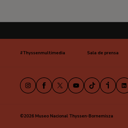
#Thyssenmultimedia
Sala de prensa
Navegación
secundaria
Instagram
Facebook
X
Youtube
TikTok
iVoox
Link
©2026 Museo Nacional Thyssen-Bornemisza