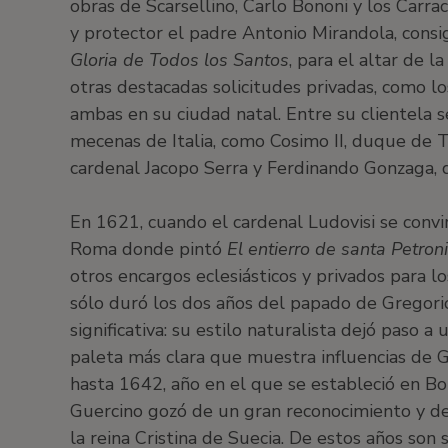
obras de Scarsellino, Carlo Bononi y los Carrac
y protector el padre Antonio Mirandola, cons
Gloria de Todos los Santos
, para el altar de l
otras destacadas solicitudes privadas, como los
ambas en su ciudad natal. Entre su clientela 
mecenas de Italia, como Cosimo II, duque de T
cardenal Jacopo Serra y Ferdinando Gonzaga,
En 1621, cuando el cardenal Ludovisi se convi
Roma donde pintó
El entierro de santa Petroni
otros encargos eclesiásticos y privados para l
sólo duró los dos años del papado de Gregorio
significativa: su estilo naturalista dejó paso a
paleta más clara que muestra influencias de 
hasta 1642, año en el que se estableció en Bol
Guercino gozó de un gran reconocimiento y de 
la reina Cristina de Suecia. De estos años son