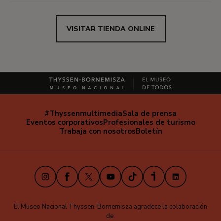
VISITAR TIENDA ONLINE
#Thyssenmultimedia
Sala de prensa
Navegación
Eventos corporativos
Profesionales de turismo
secundaria
Trabaja con nosotros
Boletín
Instagram
Facebook
X
Youtube
TikTok
iVoox
LinkedIn
El Museo Nacional Thyssen-Bornemisza agradece la colaboración
de: