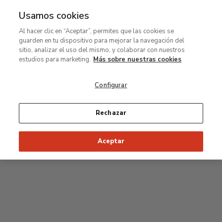
Usamos cookies
MENÚ
Ir
Bus
Al hacer clic en “Aceptar”, permites que las cookies se
al
guarden en tu dispositivo para mejorar la navegación del
contenido
Planta primera
sitio, analizar el uso del mismo, y colaborar con nuestros
principal
estudios para marketing.
Más sobre nuestras cookies
Colección permanente
Configurar
Sala Rodin
Rechazar
34
33
32
31
30
35
Aceptar
36
Salas Postpop
53
54
55
52
37
51
56
50
38
49
39
48
47
46
45
44
43
42
41
40