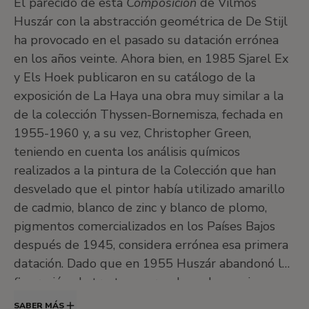
El parecido de esta
Composición
de Vilmos
Huszár con la abstracción geométrica de De Stijl
ha provocado en el pasado su datación errónea
en los años veinte. Ahora bien, en 1985 Sjarel Ex
y Els Hoek publicaron en su catálogo de la
exposición de La Haya una obra muy similar a la
de la colección Thyssen-Bornemisza, fechada en
1955-1960 y, a su vez, Christopher Green,
teniendo en cuenta los análisis químicos
realizados a la pintura de la Colección que han
desvelado que el pintor había utilizado amarillo
de cadmio, blanco de zinc y blanco de plomo,
pigmentos comercializados en los Países Bajos
después de 1945, considera errónea esa primera
datación. Dado que en 1955 Huszár abandonó la
figuración abstracta en aras de un lenguaje no-
objetivo puro, podemos deducir que la obra de la
SABER MÁS