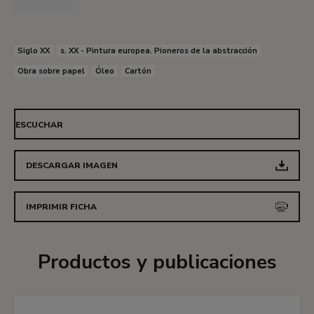
colección Thyssen-Bornemisza debe fecharse en
esos cinco últimos años de la vida del pintor.
Siglo XX
s. XX - Pintura europea. Pioneros de la abstracción
Paloma Alarcó
Obra sobre papel
Óleo
Cartón
ESCUCHAR
DESCARGAR IMAGEN
IMPRIMIR FICHA
Productos y publicaciones