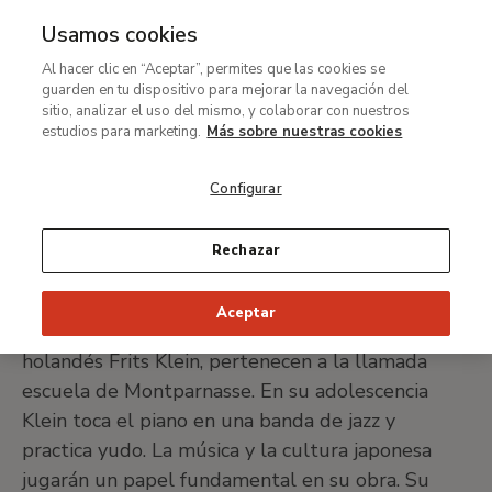
Usamos cookies
MENÚ
Ir
Bus
Al hacer clic en “Aceptar”, permites que las cookies se
al
Yves Klein
guarden en tu dispositivo para mejorar la navegación del
contenido
sitio, analizar el uso del mismo, y colaborar con nuestros
principal
estudios para marketing.
Más sobre nuestras cookies
Niza, 1928-París,1962
Configurar
IMPRIMIR FICHA
Rechazar
Yves Klein nace en 1928 en Niza. Sus padres, la
Aceptar
pintora francesa Marie Raymond, y el pintor
holandés Frits Klein, pertenecen a la llamada
escuela de Montparnasse. En su adolescencia
Klein toca el piano en una banda de jazz y
practica yudo. La música y la cultura japonesa
jugarán un papel fundamental en su obra. Su