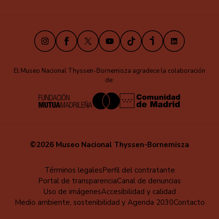
Instagram
Facebook
X
Youtube
TikTok
iVoox
LinkedIn
El Museo Nacional Thyssen-Bornemisza agradece la colaboración
de:
©2026 Museo Nacional Thyssen-Bornemisza
Menú
Términos legales
Perfil del contratante
Portal de transparencia
Canal de denuncias
al
Uso de imágenes
Accesibilidad y calidad
pie
Medio ambiente, sostenibilidad y Agenda 2030
Contacto