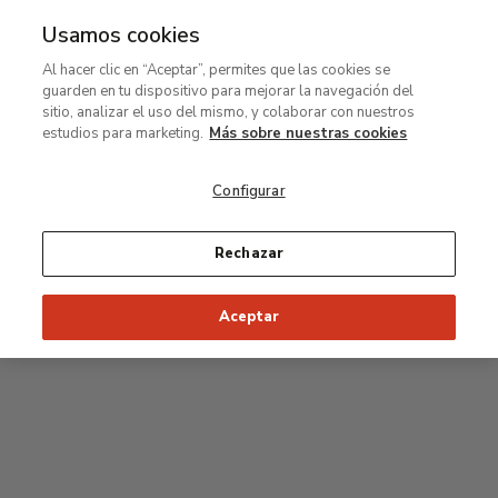
Usamos cookies
MENÚ
Ir
Bus
Al hacer clic en “Aceptar”, permites que las cookies se
al
guarden en tu dispositivo para mejorar la navegación del
contenido
Planta segunda
sitio, analizar el uso del mismo, y colaborar con nuestros
principal
estudios para marketing.
Más sobre nuestras cookies
Colección permanente
Configurar
25
26
27
28
29
Rechazar
24
23
Inicio recomendado de la visita
Salas Clásicas
Aceptar
22
21
20
19
18
1
16
17
2
15
7
8
9
10
3
11
12
14
4
5
6
13