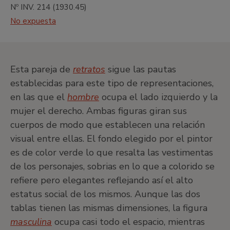
Nº INV.
214
(
1930.45
)
Taller EducaThyssen
Salas de exposiciones temporales
No expuesta
Esta pareja de
retratos
sigue las pautas
Salón de actos
establecidas para este tipo de representaciones,
en las que el
hombre
ocupa el lado izquierdo y la
mujer el derecho. Ambas figuras giran sus
cuerpos de modo que establecen una relación
Ocultar iconos
visual entre ellas. El fondo elegido por el pintor
es de color verde lo que resalta las vestimentas
•
Salas Moneo
de los personajes, sobrias en lo que a colorido se
refiere pero elegantes reflejando así el alto
estatus social de los mismos. Aunque las dos
tablas tienen las mismas dimensiones, la figura
masculina
ocupa casi todo el espacio, mientras