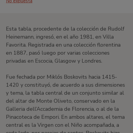
No expuesta
Taller EducaThyssen
Salas de exposiciones temporales
Esta tabla, procedente de la colección de Rudolf
Heinemann, ingresó, en el año 1981, en Villa
Favorita. Registrada en una colección florentina
Salón de actos
en 1887, pasó luego por varias colecciones
privadas en Escocia, Glasgow y Londres.
Ocultar iconos
Fue fechada por Miklós Boskovits hacia 1415-
1420 y constituyó, de acuerdo a sus dimensiones
•
Salas Moneo
y tema, la tabla central de un conjunto similar al
del altar de Monte Oliveto, conservado en la
Galleria dell’Accademia de Florencia, o al de la
Pinacoteca de Empori. En ambos altares, el tema
central es la Virgen con el Niño acompañada, a
cada lado, por parejas de santos. Boskovits hizo