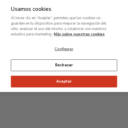
Usamos cookies
MENÚ
Ir
Bus
Al hacer clic en “Aceptar”, permites que las cookies se
al
guarden en tu dispositivo para mejorar la navegación del
contenido
Planta segunda
sitio, analizar el uso del mismo, y colaborar con nuestros
principal
estudios para marketing.
Más sobre nuestras cookies
Colección permanente
Configurar
25
26
27
28
29
Rechazar
24
23
Inicio recomendado de la visita
Salas Clásicas
Aceptar
22
21
20
19
18
1
16
17
2
15
7
8
9
10
3
11
12
14
4
5
6
13