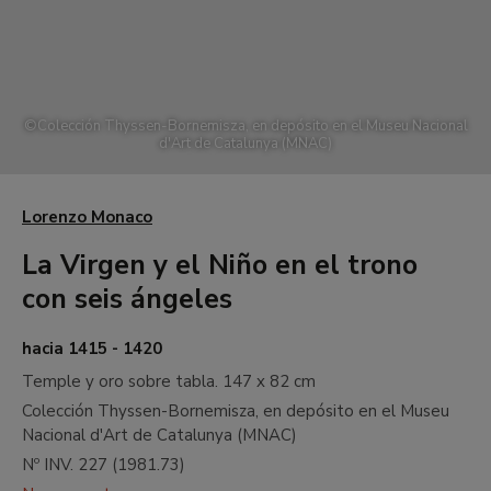
G
Siglos XIX y XX. El neoimpresionismo y
su estela
H
Siglo XX. Primeras vanguardias
©
Colección Thyssen-Bornemisza, en depósito en el Museu Nacional
I
Siglo XX. Pintura de entreguerras.
d'Art de Catalunya (MNAC)
Cubismo, abstracción y surrealismo
J
Siglo XX. Pintura norteamericana y
otros
Lorenzo Monaco
•
Hall central
La Virgen y el Niño en el trono
•
Jardín
con seis ángeles
•
Salas de exposiciones temporales
hacia 1415 - 1420
Planta -1
Temple y oro sobre tabla.
147 x 82 cm
Sala de exposiciones temporales, salón de actos y
taller EducaThyssen
Colección Thyssen-Bornemisza, en depósito en el Museu
Nacional d'Art de Catalunya (MNAC)
Nº INV.
227
(
1981.73
)