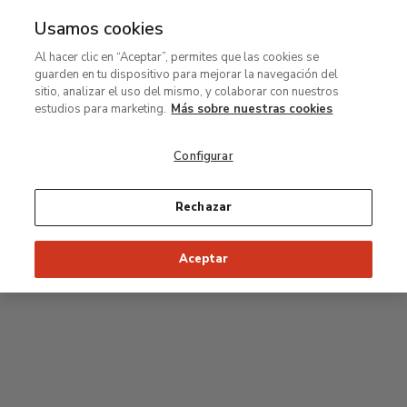
Usamos cookies
MENÚ
Ir
Bus
Al hacer clic en “Aceptar”, permites que las cookies se
al
guarden en tu dispositivo para mejorar la navegación del
contenido
Planta primera
sitio, analizar el uso del mismo, y colaborar con nuestros
principal
estudios para marketing.
Más sobre nuestras cookies
Colección permanente
Configurar
Sala Rodin
Rechazar
34
33
32
31
30
35
Aceptar
36
Salas Postpop
53
54
55
52
37
51
56
50
38
49
39
48
47
46
45
44
43
42
41
40