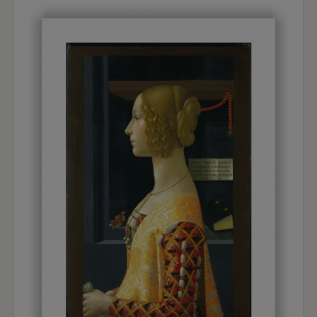
tomar apuntes a Maridalsvannet, el último del
grupo de lagos que vertían aguas en el
Akerselven, el río que suministraba energía
eléctrica a la floreciente industria en expansión
de Christiania.
Casi con toda seguridad la casa que se ve en el
cuadro estaba situada en la orilla septentrional
del Maridalsvannet, pero años más tarde fue
destruida. Se conservan cuadros y dibujos
firmados de esta zona hechos ese mismo verano.
Como no dice nada en sentido contrario en sus
diarios, cabe pensar que el joven artista
emprendiera a solas aquellas excursiones,
cargando con la comida y todo el material
necesario para trabajar y caminando durante las
tres horas que separaban su casa del lugar que