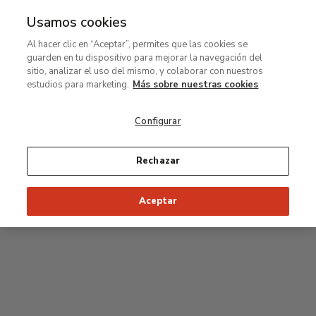
Usamos cookies
MENÚ
Ir
Bus
Al hacer clic en “Aceptar”, permites que las cookies se
al
guarden en tu dispositivo para mejorar la navegación del
contenido
Planta primera
sitio, analizar el uso del mismo, y colaborar con nuestros
principal
estudios para marketing.
Más sobre nuestras cookies
Colección permanente
Configurar
Sala Rodin
Rechazar
34
33
32
31
30
35
Aceptar
36
Salas Postpop
53
54
55
52
37
51
56
50
38
49
39
48
47
46
45
44
43
42
41
40