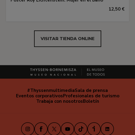
Póster Roy Lichtenstein: Mujer en el baño
12,50 €
VISITAR TIENDA ONLINE
#Thyssenmultimedia
Sala de prensa
Navegación
Eventos corporativos
Profesionales de turismo
secundaria
Trabaja con nosotros
Boletín
Instagram
Facebook
X
Youtube
TikTok
iVoox
LinkedIn