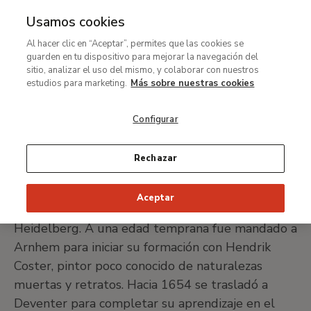
Usamos cookies
MENÚ
Ir
Bus
Al hacer clic en “Aceptar”, permites que las cookies se
al
Caspar Netscher
guarden en tu dispositivo para mejorar la navegación del
contenido
sitio, analizar el uso del mismo, y colaborar con nuestros
principal
estudios para marketing.
Más sobre nuestras cookies
¿Heidelberg?, 1639-La Haya, 1684
Configurar
IMPRIMIR FICHA
Rechazar
Pintor de origen alemán, era hijo del escultor
Aceptar
Johann Netscher y nieto del alcalde de
Heidelberg. A una edad temprana fue mandado a
Arnhem para iniciar su formación con Hendrik
Coster, pintor poco conocido de naturalezas
muertas y retratos. Hacia 1654 se trasladó a
Deventer para completar su aprendizaje en el