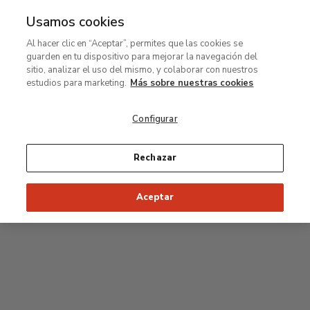
Usamos cookies
MENÚ
Ir
Bus
Al hacer clic en “Aceptar”, permites que las cookies se
al
guarden en tu dispositivo para mejorar la navegación del
contenido
Planta primera
sitio, analizar el uso del mismo, y colaborar con nuestros
principal
estudios para marketing.
Más sobre nuestras cookies
Colección permanente
Configurar
Sala Rodin
Rechazar
34
33
32
31
30
35
Aceptar
36
Salas Postpop
53
54
55
52
37
51
56
50
38
49
39
48
47
46
45
44
43
42
41
40