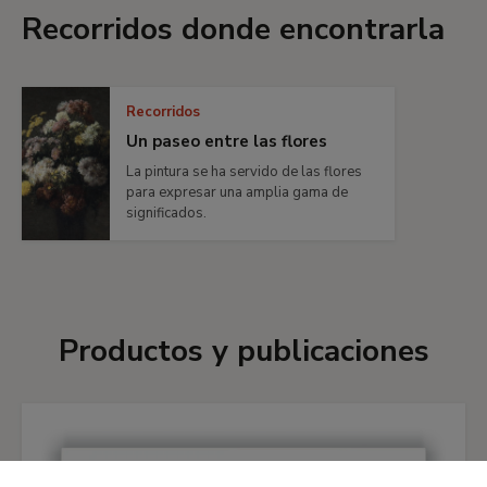
Recorridos donde encontrarla
Recorridos
Un paseo entre las flores
La pintura se ha servido de las flores
para expresar una amplia gama de
significados.
Productos y publicaciones