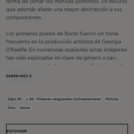
forma de cortar los motivos pictóricos, un recurso
que además añade una mayor abstracción a sus
composiciones.
Los primeros planos de flores fueron un tema
frecuente en la producción artística de Georgia
O’Keeffe. En numerosas ocasiones estas imágenes
han sido explicadas en clave de género y casi
siempre interpretadas con un significado sexual.
A pesar de que estas disquisiciones no restan un
SABER MÁS
ápice a su importancia plástica, la pintora rechazó
sistemáticamente lo que consideraba una
interpretación errónea, como puede comprobarse
Siglo XX
s. XX - Primeras vanguardias norteamericanas
Pintura
en el texto que publicó en el catálogo de su
Óleo
lienzo
exposición en la galería neoyorquina An American
Place, en 1939, en el que declaraba: «Bien, he
conseguido que mires lo que yo he visto y
ESCUCHAR