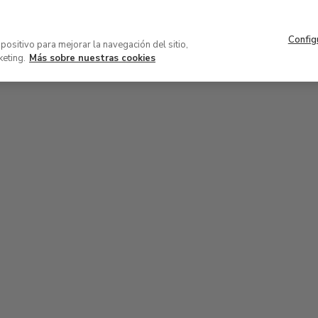
Navegación
Acerca del museo
Patrocinio 
superior
Config
VISITA
COLECCIÓN
EXPOSICION
spositivo para mejorar la navegación del sitio,
keting.
Más sobre nuestras cookies
ones temporales
Salas d