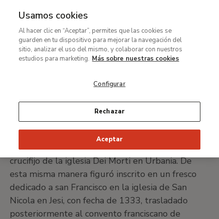
Usamos cookies
MENÚ
Ir
Bus
Al hacer clic en “Aceptar”, permites que las cookies se
al
Pietro da Rimini
guarden en tu dispositivo para mejorar la navegación del
contenido
sitio, analizar el uso del mismo, y colaborar con nuestros
principal
estudios para marketing.
Más sobre nuestras cookies
Activo entre 1315 y 1335
Configurar
IMPRIMIR FICHA
Rechazar
El nombre de «Petrus Arimino», con el que se ha
Aceptar
identificado a Pietro da Rimini, apareció en un
crucifijo de la iglesia Dei Morti en Urbania. De
esta misma manera figuró inscrito en un fresco
dedicado a san Francisco en la iglesia de San
Nicola en Jesi, con fecha de 1333, trasladado
posteriormente al convento franciscano de