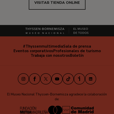
VISITAR TIENDA ONLINE
#Thyssenmultimedia
Sala de prensa
Navegación
Eventos corporativos
Profesionales de turismo
secundaria
Trabaja con nosotros
Boletín
Instagram
Facebook
X
Youtube
TikTok
iVoox
LinkedIn
El Museo Nacional Thyssen-Bornemisza agradece la colaboración
de: