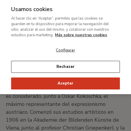
Usamos cookies
MENÚ
Ir
Bus
Al hacer clic en “Aceptar”, permites que las cookies se
al
Egon Schiele
guarden en tu dispositivo para mejorar la navegación del
contenido
sitio, analizar el uso del mismo, y colaborar con nuestros
principal
estudios para marketing.
Más sobre nuestras cookies
Tulln, 1890-Viena, 1918
Configurar
IMPRIMIR FICHA
Rechazar
A pesar de su prematura muerte, cuando apenas
Aceptar
contaba con treinta años, el pintor Egon Schiele
es considerado, junto a Oskar Kokoschka, el
máximo representante del expresionismo
austriaco. Comenzó sus estudios artísticos en
1906 en la Akademie der Bildenden Künste de
Viena, junto al profesor Christian Griepenkerl, y la