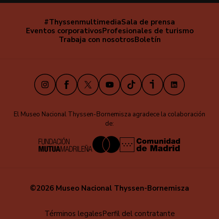
#Thyssenmultimedia
Sala de prensa
Navegación
Eventos corporativos
Profesionales de turismo
secundaria
Trabaja con nosotros
Boletín
Instagram
Facebook
X
Youtube
TikTok
iVoox
LinkedIn
El Museo Nacional Thyssen-Bornemisza agradece la colaboración
de:
©2026 Museo Nacional Thyssen-Bornemisza
Menú
Términos legales
Perfil del contratante