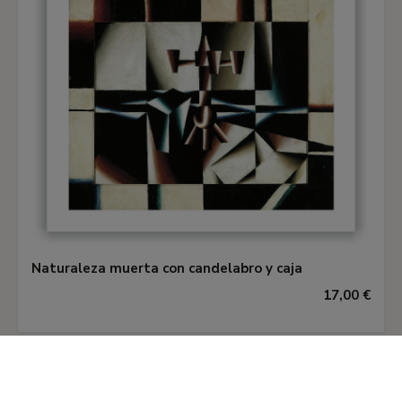
tienen asimismo un sombreado propio, no
expuesto a una misma relación de luz. Esta
solución del claroscuro, que afecta a todas las
partes del cuadro, abole la dependencia
jerárquica de las relaciones de relieve de un foco
de luz dominante, y practica una sistematización
de la igualdad de todos los componentes de la
imagen en el desarrollo del claroscuro. La ley de
igualdad de los valores, con la que se
compromete el pintor, establece la necesidad de
que cada uno de los tres elementos básicos de la
Naturaleza muerta con candelabro y caja
pintura (claroscuro, color y forma) sean tratados
17,00 €
de forma igualitaria en el cuadro, esto es, sin
someterlos a relaciones de dominio. La
composición también debe prescindir de la
subordinación jerárquica entre las partes. Las
fórmulas de sistematización de la «imagen