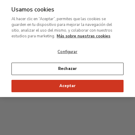
Usamos cookies
MENÚ
Ir
Bus
Al hacer clic en “Aceptar”, permites que las cookies se
al
guarden en tu dispositivo para mejorar la navegación del
contenido
Planta segunda
sitio, analizar el uso del mismo, y colaborar con nuestros
principal
estudios para marketing.
Más sobre nuestras cookies
Colección permanente
Configurar
25
26
27
28
29
Rechazar
24
23
Inicio recomendado de la visita
Salas Clásicas
Aceptar
22
21
20
19
18
1
16
17
2
15
7
8
9
10
3
11
12
14
4
5
6
13