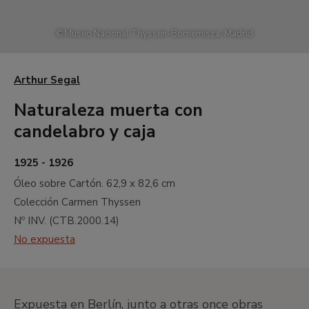
©
Museo Nacional Thyssen-Bornemisza, Madrid
J
Hall
Entrada
Acceso a la colección permanente
I
Jardín
D
C
H
F
A
E
B
Arthur Segal
G
Paseo del Prado
Acceso a la Colección Carmen Thyssen
Naturaleza muerta con
candelabro y caja
Ocultar iconos
1925 - 1926
A
Siglos XVII y XVIII. Maestros antiguos
Óleo sobre Cartón.
62,9 x 82,6 cm
B
Siglo XIX. Paisajismo norteamericano
Colección Carmen Thyssen
C
Siglo XIX. Paisaje naturalista francés
Nº INV. (
CTB.2000.14
)
D
Siglo XIX. Impresionismo
No expuesta
E
Siglo XIX. Monet y el impresionismo
norteamericano
F
Siglo XIX. Gauguin y el
Expuesta en Berlín, junto a otras once obras
postimpresionismo