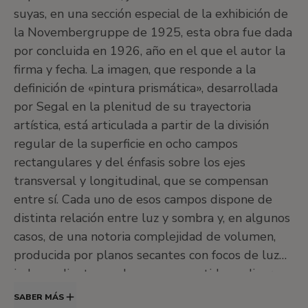
suyas, en una sección especial de la exhibición de
G
Siglos XIX y XX. El neoimpresionismo y
la Novembergruppe de 1925, esta obra fue dada
su estela
por concluida en 1926, año en el que el autor la
H
Siglo XX. Primeras vanguardias
firma y fecha. La imagen, que responde a la
I
Siglo XX. Pintura de entreguerras.
definición de «pintura prismática», desarrollada
Cubismo, abstracción y surrealismo
por Segal en la plenitud de su trayectoria
J
Siglo XX. Pintura norteamericana y
artística, está articulada a partir de la división
otros
regular de la superficie en ocho campos
•
Hall central
rectangulares y del énfasis sobre los ejes
•
Jardín
transversal y longitudinal, que se compensan
entre sí. Cada uno de esos campos dispone de
•
Salas de exposiciones temporales
distinta relación entre luz y sombra y, en algunos
Planta -1
casos, de una notoria complejidad de volumen,
Sala de exposiciones temporales, salón de actos y
producida por planos secantes con focos de luz
taller EducaThyssen
independientes o, al menos, sometidos a diversas
refracciones. El marco pintado, en el que se
SABER MÁS