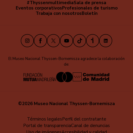
#Thyssenmultimedia
Sala de prensa
Navegación
Eventos corporativos
Profesionales de turismo
secundaria
Trabaja con nosotros
Boletín
Instagram
Facebook
X
Youtube
TikTok
iVoox
LinkedIn
El Museo Nacional Thyssen-Bornemisza agradece la colaboración
de:
©2026 Museo Nacional Thyssen-Bornemisza
Menú
Términos legales
Perfil del contratante
Portal de transparencia
Canal de denuncias
al
Uso de imágenes
Accesibilidad y calidad