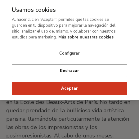
Usamos cookies
MENÚ
Ir
Bus
Al hacer clic en “Aceptar”, permites que las cookies se
al
Henri Le Sidaner
guarden en tu dispositivo para mejorar la navegación del
contenido
sitio, analizar el uso del mismo, y colaborar con nuestros
principal
estudios para marketing.
Más sobre nuestras cookies
Port-Louis, 1862-Versalles, 1939
Configurar
IMPRIMIR FICHA
Rechazar
Henri Eugène Le Sidaner comenzó su carrera
Aceptar
hacia 1880 como aprendiz de Alexandre Cabanel
en la École des Beaux-Arts de París. No tardó en
quedar prendado de la bulliciosa vida artística
parisina, llamándole particularmente la atención
las obras de los impresionistas y los
posimpresionistas. Al cabo de unos meses,