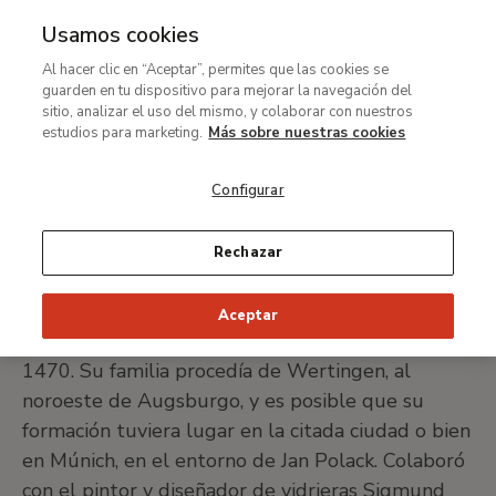
Usamos cookies
MENÚ
Ir
Bus
Al hacer clic en “Aceptar”, permites que las cookies se
al
Atribuido a Hans
guarden en tu dispositivo para mejorar la navegación del
contenido
sitio, analizar el uso del mismo, y colaborar con nuestros
Wertinger
principal
estudios para marketing.
Más sobre nuestras cookies
Configurar
Landshut, c. 1465/1470 -1533
Rechazar
IMPRIMIR FICHA
Aceptar
Pintor y grabador alemán, nació entre 1465 y
1470. Su familia procedía de Wertingen, al
noroeste de Augsburgo, y es posible que su
formación tuviera lugar en la citada ciudad o bien
en Múnich, en el entorno de Jan Polack. Colaboró
con el pintor y diseñador de vidrieras Sigmund