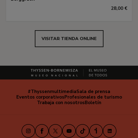
28,00 €
VISITAR TIENDA ONLINE
#Thyssenmultimedia
Sala de prensa
Navegación
Eventos corporativos
Profesionales de turismo
secundaria
Trabaja con nosotros
Boletín
Instagram
Facebook
X
Youtube
TikTok
iVoox
LinkedIn