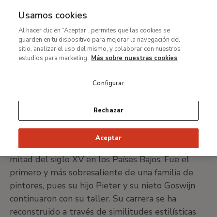
Usamos cookies
MENÚ
Ir
Bus
Al hacer clic en “Aceptar”, permites que las cookies se
al
Rogier van der Weyden
guarden en tu dispositivo para mejorar la navegación del
contenido
sitio, analizar el uso del mismo, y colaborar con nuestros
principal
estudios para marketing.
Más sobre nuestras cookies
Tournai hacia 1399 - Bruselas 1464
Configurar
IMPRIMIR FICHA
Rechazar
Rogier van der Weyden es, junto con Van Eyck, la
Aceptar
personalidad más importante de la primera
mitad del siglo XV en los Países Bajos. Fue el
primero y más sobresaliente de una familia de
pintores, pues su hijo Pieter y su nieto Goswijn
continuaron con su taller. Su carrera se ha
reconstruido a través de similitudes estilísticas