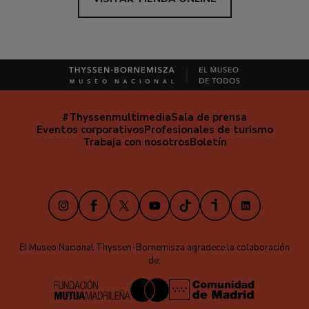
#Thyssenmultimedia
Sala de prensa
Navegación
Eventos corporativos
Profesionales de turismo
secundaria
Trabaja con nosotros
Boletín
Instagram
Facebook
X
Youtube
TikTok
iVoox
LinkedIn
El Museo Nacional Thyssen-Bornemisza agradece la colaboración
de: