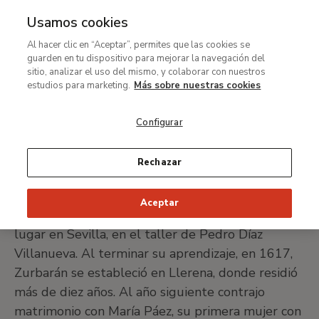
Usamos cookies
MENÚ
Ir
Bus
Al hacer clic en “Aceptar”, permites que las cookies se
al
Zurbarán
guarden en tu dispositivo para mejorar la navegación del
contenido
sitio, analizar el uso del mismo, y colaborar con nuestros
principal
estudios para marketing.
Más sobre nuestras cookies
Fuente de Cantos, 1598-Madrid, 1664
Configurar
IMPRIMIR FICHA
Rechazar
Nació en Fuente de Cantos, un pequeño pueblo
Aceptar
de Extremadura, en 1598. Su formación tuvo
lugar en Sevilla, en el taller de Pedro Díaz
Villanueva. Al terminar su aprendizaje, en 1617,
Zurbarán se estableció en Llerena, donde residió
más de diez años. Al año siguiente contrajo
matrimonio con María Páez, su primera mujer con