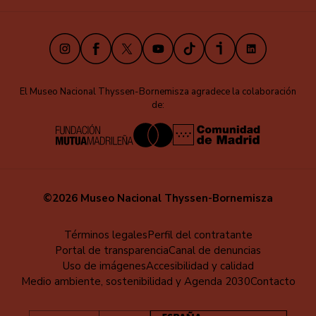
Instagram
Facebook
X
Youtube
TikTok
iVoox
LinkedIn
El Museo Nacional Thyssen-Bornemisza agradece la colaboración
de:
©2026 Museo Nacional Thyssen-Bornemisza
Menú
Términos legales
Perfil del contratante
Portal de transparencia
Canal de denuncias
al
Uso de imágenes
Accesibilidad y calidad
pie
Medio ambiente, sostenibilidad y Agenda 2030
Contacto