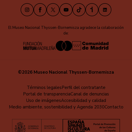
Instagram
Facebook
X
Youtube
TikTok
iVoox
LinkedIn
El Museo Nacional Thyssen-Bornemisza agradece la colaboración
de:
©2026 Museo Nacional Thyssen-Bornemisza
Menú
Términos legales
Perfil del contratante
Portal de transparencia
Canal de denuncias
al
Uso de imágenes
Accesibilidad y calidad
pie
Medio ambiente, sostenibilidad y Agenda 2030
Contacto