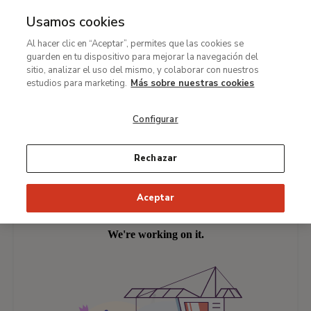
Usamos cookies
MENÚ
Ir
Bus
Al hacer clic en “Aceptar”, permites que las cookies se
al
guarden en tu dispositivo para mejorar la navegación del
Ruta
contenido
ConectaThyssen
Publicaciones Digitales Thyssen
sitio, analizar el uso del mismo, y colaborar con nuestros
de
principal
Tejiendo vidas, contando
estudios para marketing.
Más sobre nuestras cookies
navegación
cuadros
Configurar
Publicación
Rechazar
Aceptar