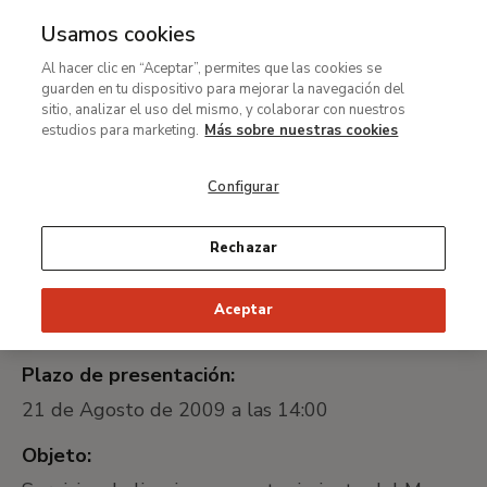
Usamos cookies
MENÚ
Ir
Bus
Al hacer clic en “Aceptar”, permites que las cookies se
al
guarden en tu dispositivo para mejorar la navegación del
Concurso de Servicios de
contenido
sitio, analizar el uso del mismo, y colaborar con nuestros
limpieza
principal
estudios para marketing.
Más sobre nuestras cookies
Configurar
Identificador universal único:
2009-102268
Rechazar
Fecha de publicación:
Aceptar
10 de Julio de 2009
Plazo de presentación:
21 de Agosto de 2009 a las 14:00
Objeto: