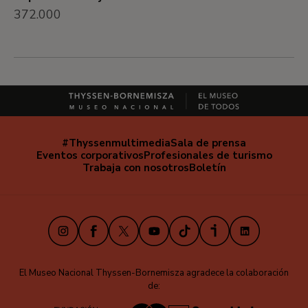
372.000
#Thyssenmultimedia
Sala de prensa
Navegación
Eventos corporativos
Profesionales de turismo
secundaria
Trabaja con nosotros
Boletín
Instagram
Facebook
X
Youtube
TikTok
iVoox
LinkedIn
El Museo Nacional Thyssen-Bornemisza agradece la colaboración
de: