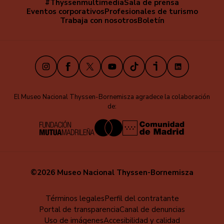
#Thyssenmultimedia
Sala de prensa
Navegación
Eventos corporativos
Profesionales de turismo
secundaria
Trabaja con nosotros
Boletín
Instagram
Facebook
X
Youtube
TikTok
iVoox
LinkedIn
El Museo Nacional Thyssen-Bornemisza agradece la colaboración
de:
©2026 Museo Nacional Thyssen-Bornemisza
Menú
Términos legales
Perfil del contratante
Portal de transparencia
Canal de denuncias
al
Uso de imágenes
Accesibilidad y calidad