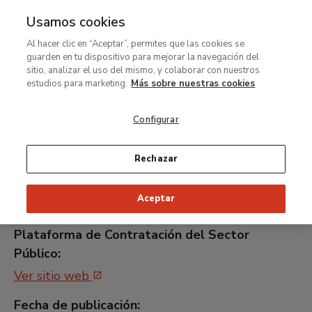
Usamos cookies
MENÚ
Ir
Bus
Al hacer clic en “Aceptar”, permites que las cookies se
al
guarden en tu dispositivo para mejorar la navegación del
Contratación del servicio
contenido
sitio, analizar el uso del mismo, y colaborar con nuestros
de estudio de públicos del
principal
estudios para marketing.
Más sobre nuestras cookies
Museo Nacional Thyssen-
Configurar
Bornemisza
Rechazar
Identificador universal único:
Aceptar
MTB033/19
Plataforma de Contratación del Sector
Público:
Ver sitio web
Fecha de publicación: