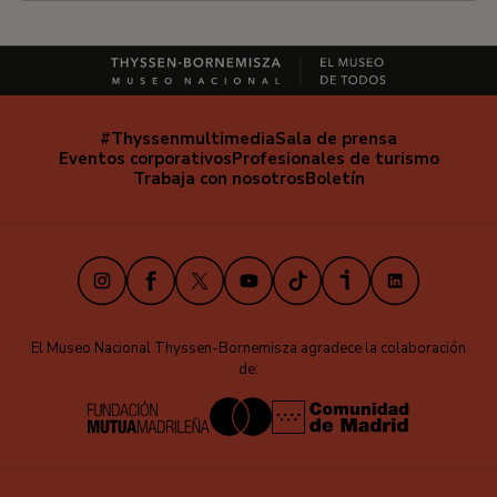
#Thyssenmultimedia
Sala de prensa
Navegación
Eventos corporativos
Profesionales de turismo
secundaria
Trabaja con nosotros
Boletín
Instagram
Facebook
X
Youtube
TikTok
iVoox
LinkedIn
El Museo Nacional Thyssen-Bornemisza agradece la colaboración
de: