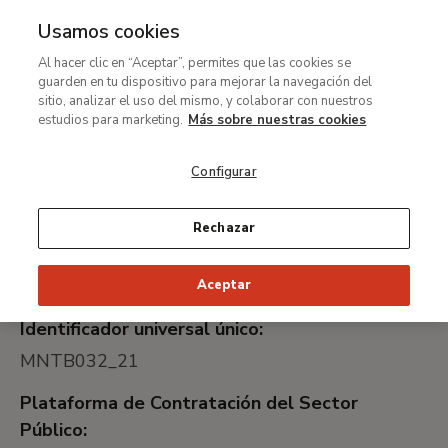
Usamos cookies
MENÚ
Ir
Bus
Al hacer clic en “Aceptar”, permites que las cookies se
al
Contratación del Servicio
guarden en tu dispositivo para mejorar la navegación del
contenido
sitio, analizar el uso del mismo, y colaborar con nuestros
de Gestión Comercial del
principal
estudios para marketing.
Más sobre nuestras cookies
Archivo Fotográfico y
Configurar
Gestión de derechos de
autor y reproducción de las
Rechazar
diferentes áreas del museo
Aceptar
Identificador universal único:
MNTB032_21
Plataforma de Contratación del Sector
Público: