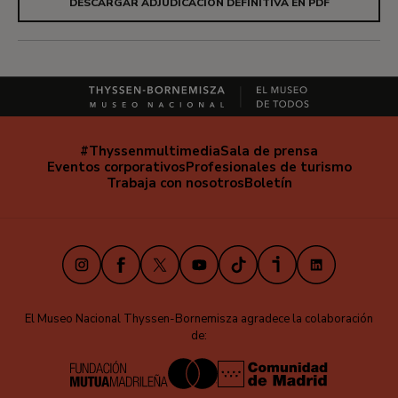
DESCARGAR ADJUDICACION DEFINITIVA EN PDF
#Thyssenmultimedia
Sala de prensa
Navegación
Eventos corporativos
Profesionales de turismo
secundaria
Trabaja con nosotros
Boletín
Instagram
Facebook
X
Youtube
TikTok
iVoox
LinkedIn
El Museo Nacional Thyssen-Bornemisza agradece la colaboración
de: