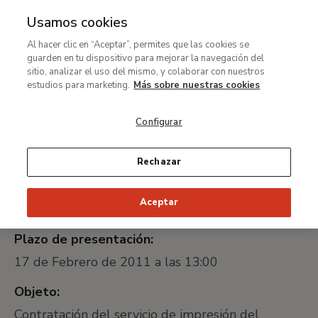
Usamos cookies
MENÚ
Ir
Bus
Al hacer clic en “Aceptar”, permites que las cookies se
al
guarden en tu dispositivo para mejorar la navegación del
Contratación del servicio
contenido
sitio, analizar el uso del mismo, y colaborar con nuestros
de impresión del
principal
estudios para marketing.
Más sobre nuestras cookies
catálogo para la exposición
Configurar
<em>Heroínas</em>
Rechazar
Fecha de publicación:
Aceptar
16 de Febrero de 2011
Plazo de presentación:
17 de Febrero de 2011 a las 13:00
Objeto:
Contratación del servicio de impresión del