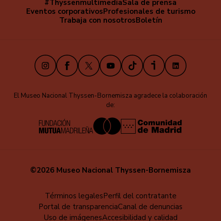
#Thyssenmultimedia
Sala de prensa
Navegación
Eventos corporativos
Profesionales de turismo
secundaria
Trabaja con nosotros
Boletín
Instagram
Facebook
X
Youtube
TikTok
iVoox
LinkedIn
El Museo Nacional Thyssen-Bornemisza agradece la colaboración
de:
©2026 Museo Nacional Thyssen-Bornemisza
Menú
Términos legales
Perfil del contratante
Portal de transparencia
Canal de denuncias
al
Uso de imágenes
Accesibilidad y calidad