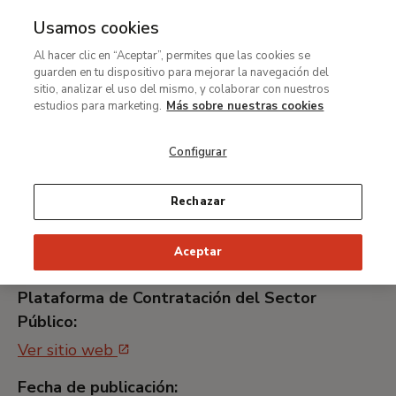
Usamos cookies
MENÚ
Ir
Bus
Al hacer clic en “Aceptar”, permites que las cookies se
al
guarden en tu dispositivo para mejorar la navegación del
Contratación del servicio
contenido
sitio, analizar el uso del mismo, y colaborar con nuestros
de impresión de materiales
principal
estudios para marketing.
Más sobre nuestras cookies
para la exposición "Georgia
Configurar
O´Keeffe"
Rechazar
Identificador universal único:
Aceptar
MNTB008_21
Plataforma de Contratación del Sector
Público:
Ver sitio web
Fecha de publicación: