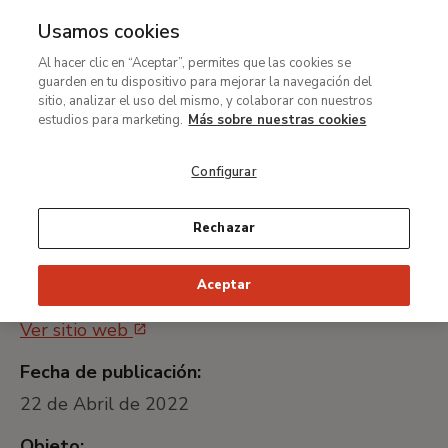
Usamos cookies
MENÚ
Ir
Bus
Al hacer clic en “Aceptar”, permites que las cookies se
al
guarden en tu dispositivo para mejorar la navegación del
Contratación del servicio
contenido
sitio, analizar el uso del mismo, y colaborar con nuestros
de limpieza
principal
estudios para marketing.
Más sobre nuestras cookies
Configurar
Identificador universal único:
MNTB22-259
Rechazar
Plataforma de Contratación del Sector
Aceptar
Público:
Ver sitio web
Fecha de publicación:
22 de Abril de 2022
Objeto: