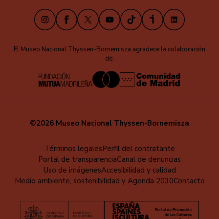
Instagram
Facebook
X
Youtube
TikTok
iVoox
LinkedIn
El Museo Nacional Thyssen-Bornemisza agradece la colaboración
de:
©2026 Museo Nacional Thyssen-Bornemisza
Menú
Términos legales
Perfil del contratante
Portal de transparencia
Canal de denuncias
al
Uso de imágenes
Accesibilidad y calidad
pie
Medio ambiente, sostenibilidad y Agenda 2030
Contacto