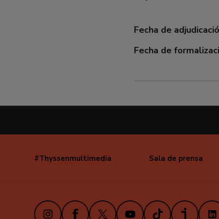
Fecha de adjudicació
Fecha de formalizaci
#Thyssenmultimedia
Sala de prensa
Navegación
secundaria
Instagram
Facebook
X
Youtube
TikTok
iVoox
Link