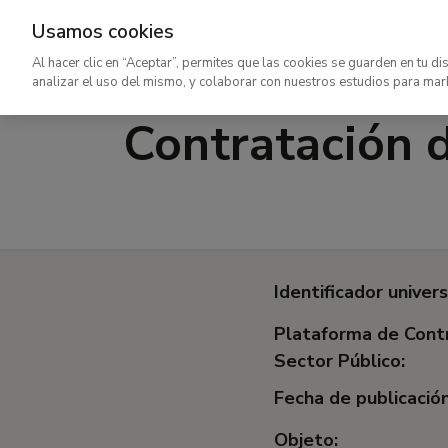
Usamos cookies
Ir
Al hacer clic en “Aceptar”, permites que las cookies se guarden en tu di
al
analizar el uso del mismo, y colaborar con nuestros estudios para mar
contenido
Contratación 
principal
Identificador univers
Plataforma de Contr
Sector Público:
Fecha de publicación
Objeto: