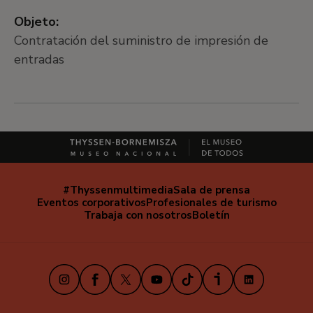
Objeto:
Contratación del suministro de impresión de
entradas
#Thyssenmultimedia
Sala de prensa
Navegación
Eventos corporativos
Profesionales de turismo
secundaria
Trabaja con nosotros
Boletín
Instagram
Facebook
X
Youtube
TikTok
iVoox
LinkedIn