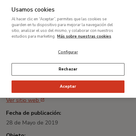
Usamos cookies
MENÚ
Ir
Bus
Al hacer clic en “Aceptar”, permites que las cookies se
al
Prestación de los servicios
guarden en tu dispositivo para mejorar la navegación del
contenido
sitio, analizar el uso del mismo, y colaborar con nuestros
de análisis de materiales
principal
estudios para marketing.
Más sobre nuestras cookies
Configurar
Identificador universal único:
MTB037/19
Rechazar
Plataforma de Contratación del Sector
Aceptar
Público:
Ver sitio web
Fecha de publicación:
28 de Mayo de 2019
Objeto: