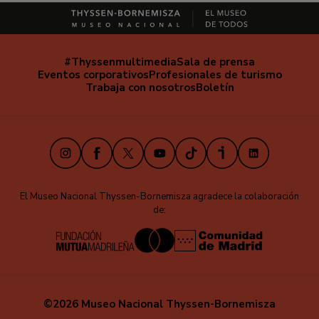
#Thyssenmultimedia
Sala de prensa
Navegación
Eventos corporativos
Profesionales de turismo
secundaria
Trabaja con nosotros
Boletín
Instagram
Facebook
X
Youtube
TikTok
iVoox
LinkedIn
El Museo Nacional Thyssen-Bornemisza agradece la colaboración
de:
©2026 Museo Nacional Thyssen-Bornemisza