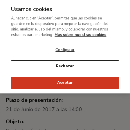
Usamos cookies
MENÚ
Ir
Bus
Al hacer clic en “Aceptar”, permites que las cookies se
al
Servicios de diseño para el
guarden en tu dispositivo para mejorar la navegación del
contenido
sitio, analizar el uso del mismo, y colaborar con nuestros
área de publicaciones
principal
estudios para marketing.
Más sobre nuestras cookies
Configurar
Identificador universal único:
MTB017/17
Rechazar
Fecha de publicación:
Aceptar
5 de Junio de 2017
Plazo de presentación:
21 de Junio de 2017 a las 14:00
Objeto: