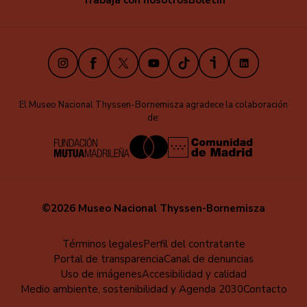
Trabaja con nosotros
Boletín
Instagram
Facebook
X
Youtube
TikTok
iVoox
LinkedIn
El Museo Nacional Thyssen-Bornemisza agradece la colaboración
de:
©2026 Museo Nacional Thyssen-Bornemisza
Menú
Términos legales
Perfil del contratante
Portal de transparencia
Canal de denuncias
al
Uso de imágenes
Accesibilidad y calidad
pie
Medio ambiente, sostenibilidad y Agenda 2030
Contacto