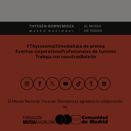
#Thyssenmultimedia
Sala de prensa
Navegación
Eventos corporativos
Profesionales de turismo
secundaria
Trabaja con nosotros
Boletín
Instagram
Facebook
X
Youtube
TikTok
iVoox
LinkedIn
El Museo Nacional Thyssen-Bornemisza agradece la colaboración
de: