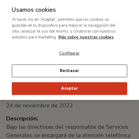
Usamos cookies
MENÚ
Ir
Bus
Al hacer clic en “Aceptar”, permites que las cookies se
al
guarden en tu dispositivo para mejorar la navegación del
Ruta
contenido
Trabaja con nosotros
sitio, analizar el uso del mismo, y colaborar con nuestros
de
principal
Auxiliar administrativo
estudios para marketing.
Más sobre nuestras cookies
navegación
centralita / recepción
Configurar
Rechazar
Nombre del puesto:
Auxiliar administrativo centralita / recepción
Aceptar
Plazo de recepción de candidaturas hasta el:
24 de noviembre de 2022
Descripción:
Bajo las directrices del responsable de Servicios
Generales, se encargará de la atención telefónica