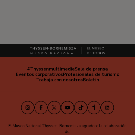
#Thyssenmultimedia
Sala de prensa
Navegación
Eventos corporativos
Profesionales de turismo
secundaria
Trabaja con nosotros
Boletín
Instagram
Facebook
X
Youtube
TikTok
iVoox
LinkedIn
El Museo Nacional Thyssen-Bornemisza agradece la colaboración
de: