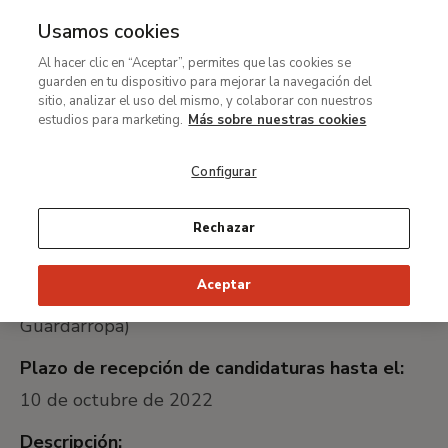
Usamos cookies
MENÚ
Ir
Bus
Al hacer clic en “Aceptar”, permites que las cookies se
al
guarden en tu dispositivo para mejorar la navegación del
Ruta
contenido
Trabaja con nosotros
sitio, analizar el uso del mismo, y colaborar con nuestros
de
principal
Auxiliar de Servicios del
estudios para marketing.
Más sobre nuestras cookies
navegación
Museo (Servicio de
Configurar
Guardarropa)
Rechazar
Nombre del puesto:
Aceptar
Auxiliar de Servicios del Museo (Servicio de
Guardarropa)
Plazo de recepción de candidaturas hasta el:
10 de octubre de 2022
Descripción: