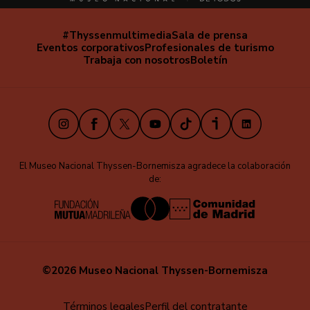
#Thyssenmultimedia
Sala de prensa
Navegación
Eventos corporativos
Profesionales de turismo
secundaria
Trabaja con nosotros
Boletín
Instagram
Facebook
X
Youtube
TikTok
iVoox
LinkedIn
El Museo Nacional Thyssen-Bornemisza agradece la colaboración
de:
©2026 Museo Nacional Thyssen-Bornemisza
Menú
Términos legales
Perfil del contratante