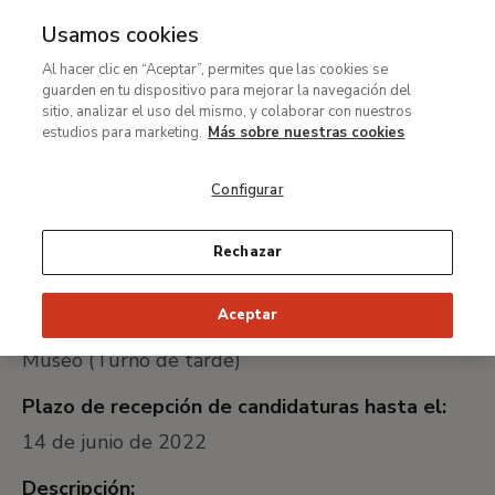
Usamos cookies
MENÚ
Ir
Bus
Al hacer clic en “Aceptar”, permites que las cookies se
al
guarden en tu dispositivo para mejorar la navegación del
Ruta
contenido
Trabaja con nosotros
sitio, analizar el uso del mismo, y colaborar con nuestros
de
principal
Encargado/a de Servicio de
estudios para marketing.
Más sobre nuestras cookies
navegación
Información del Museo
Configurar
(Turno de tarde)
Rechazar
Nombre del puesto:
Aceptar
Encargado/a de Servicio de Información del
Museo (Turno de tarde)
Plazo de recepción de candidaturas hasta el:
14 de junio de 2022
Descripción: