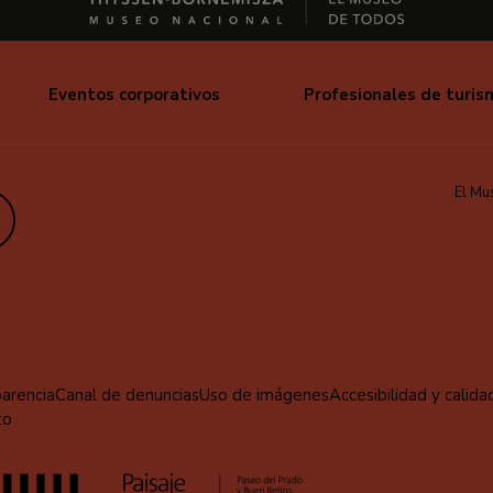
Eventos corporativos
Profesionales de turis
El Mu
edIn
parencia
Canal de denuncias
Uso de imágenes
Accesibilidad y calida
to