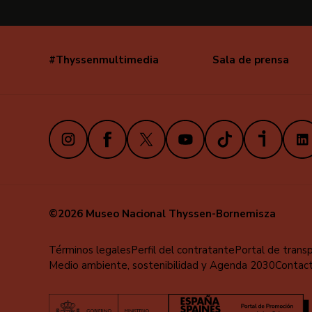
#Thyssenmultimedia
Sala de prensa
Navegación
secundaria
Instagram
Facebook
X
Youtube
TikTok
iVoox
Link
©2026 Museo Nacional Thyssen-Bornemisza
Menú
Términos legales
Perfil del contratante
Portal de trans
Medio ambiente, sostenibilidad y Agenda 2030
Contac
al
pie