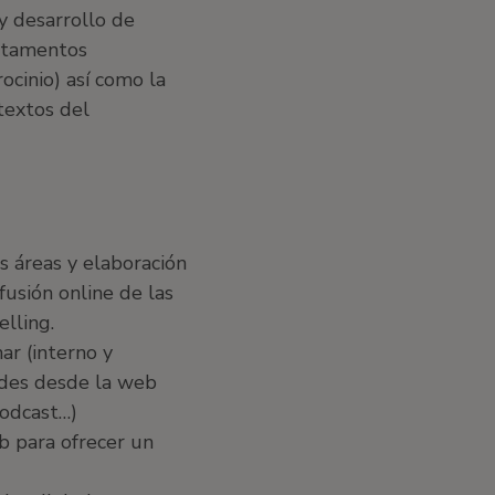
y desarrollo de
artamentos
ocinio) así como la
textos del
as áreas y elaboración
fusión online de las
lling.
ar (interno y
dades desde la web
podcast…)
eb para ofrecer un