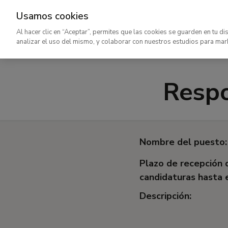
Usamos cookies
Ir
Al hacer clic en “Aceptar”, permites que las cookies se guarden en tu di
al
analizar el uso del mismo, y colaborar con nuestros estudios para mar
contenido
principal
Respo
Nombre del puesto:
Plazo de recepción 
candidaturas hasta e
Descripción: