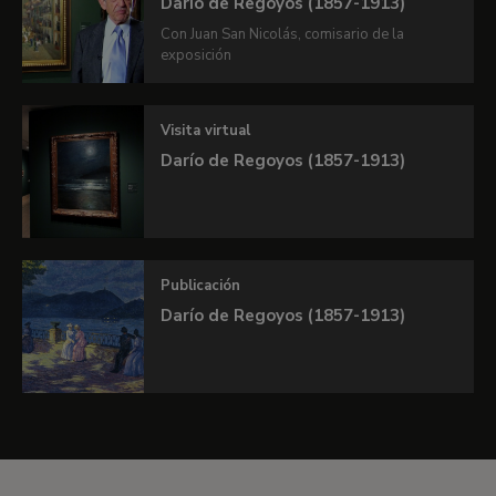
Revista online
Darío de Regoyos (1857-1913)
Con Juan San Nicolás, comisario de la
Si deseas conocer más detalles sobre esta
exposición
exposición te invitamos a ver la revista online de
nuestro quiosco.
Visita virtual
En colaboración con
Fundación BBVA
Darío de Regoyos (1857-1913)
VER REVISTA ONLINE
Publicación
Darío de Regoyos (1857-1913)