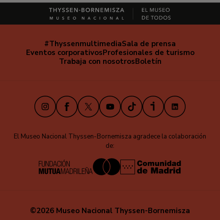
#Thyssenmultimedia
Sala de prensa
Navegación
Eventos corporativos
Profesionales de turismo
secundaria
Trabaja con nosotros
Boletín
Instagram
Facebook
X
Youtube
TikTok
iVoox
LinkedIn
El Museo Nacional Thyssen-Bornemisza agradece la colaboración
de:
©2026 Museo Nacional Thyssen-Bornemisza