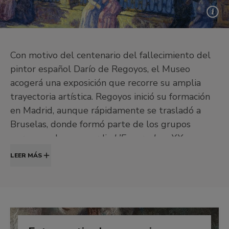
Con motivo del centenario del fallecimiento del
pintor español Darío de Regoyos, el Museo
acogerá una exposición que recorre su amplia
trayectoria artística. Regoyos inició su formación
en Madrid, aunque rápidamente se trasladó a
Bruselas, donde formó parte de los grupos
europeos de vanguardia
L’Essor
y
Les XX
y se
interesó por los efectos de la luz, pintando
LEER MÁS
principalmente retratos y paisajes. Su vuelta a
España y sus viajes por toda su geografía dieron
lugar a un nuevo periodo en su pintura, “La
España negra”, una serie de obras más simbolistas
en las que muestra el lado más sombrío de la