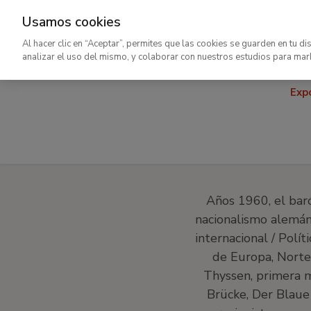
Usamos cookies
Ir
Al hacer clic en “Aceptar”, permites que las cookies se guarden en tu di
al
analizar el uso del mismo, y colaborar con nuestros estudios para mar
contenido
Exp
principal
Años 1960, el baró
nacionalismo alemán
internacional / Polí
de Europa, Nortea
Thyssen, primera 
Brücke, Der Blaue