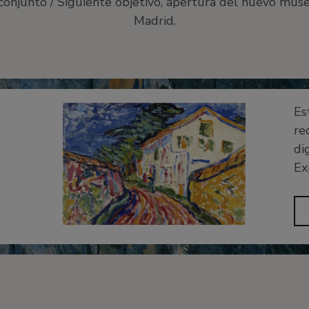
 conjunto / Siguiente objetivo, apertura del nuevo muse
Madrid.
Es
re
di
Ex