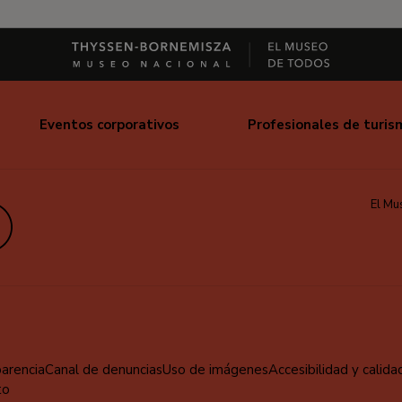
Eventos corporativos
Profesionales de turis
El Mu
edIn
parencia
Canal de denuncias
Uso de imágenes
Accesibilidad y calida
to