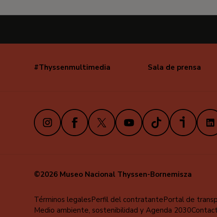
#Thyssenmultimedia
Sala de prensa
Navegación
secundaria
Instagram
Facebook
X
Youtube
TikTok
iVoox
Link
©2026 Museo Nacional Thyssen-Bornemisza
Menú
Términos legales
Perfil del contratante
Portal de trans
Medio ambiente, sostenibilidad y Agenda 2030
Contac
al