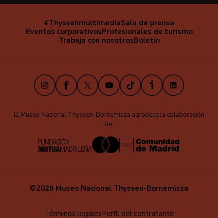
#Thyssenmultimedia
Sala de prensa
Navegación
Eventos corporativos
Profesionales de turismo
secundaria
Trabaja con nosotros
Boletín
Instagram
Facebook
X
Youtube
TikTok
iVoox
LinkedIn
El Museo Nacional Thyssen-Bornemisza agradece la colaboración
de:
©2026 Museo Nacional Thyssen-Bornemisza
Menú
Términos legales
Perfil del contratante