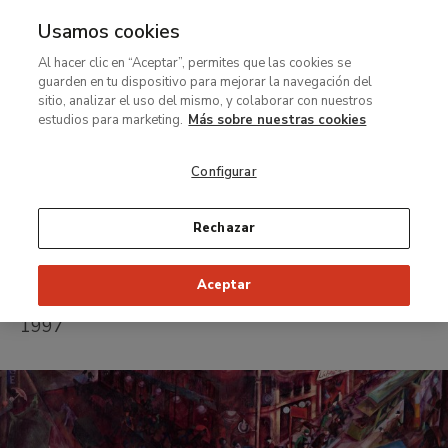
Usamos cookies
MENÚ
Ir
Bus
Al hacer clic en “Aceptar”, permites que las cookies se
al
guarden en tu dispositivo para mejorar la navegación del
contenido
sitio, analizar el uso del mismo, y colaborar con nuestros
Exposición temporal
principal
estudios para marketing.
Más sobre nuestras cookies
George Grosz.
Configurar
Los años de
Berlín
Rechazar
Aceptar
del 28 de mayo de 1997 al 28 de septiembre de
1997