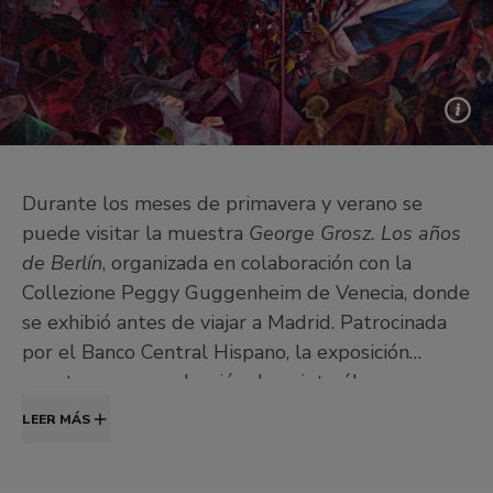
Durante los meses de primavera y verano se
puede visitar la muestra
George Grosz. Los años
de Berlín
, organizada en colaboración con la
Collezione Peggy Guggenheim de Venecia, donde
se exhibió antes de viajar a Madrid. Patrocinada
por el Banco Central Hispano, la exposición
cuenta con una selección de veinte óleos, un
centenar de obras sobre papel y varios libros de
LEER MÁS
apuntes, libros ilustrados y portfolios,
procedentes de museos y colecciones privadas,