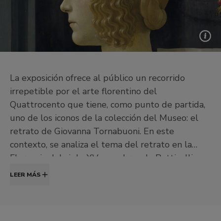
La exposición ofrece al público un recorrido
irrepetible por el arte florentino del
Quattrocento que tiene, como punto de partida,
uno de los iconos de la colección del Museo: el
retrato de Giovanna Tornabuoni. En este
contexto, se analiza el tema del retrato en la
Florencia del siglo XV, con obras de Botticelli o
Pollaiuolo además de Ghirlandaio, y se
LEER MÁS
contemplan piezas maestras relacionadas con el
enlace matrimonial entre Giovanna degli Albizzi y
Lorenzo Tornabuoni. La muestra, por último,