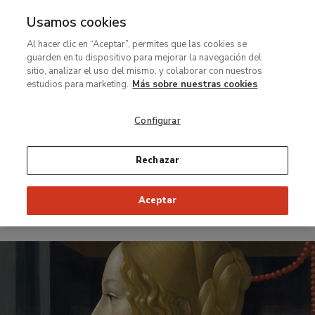
Usamos cookies
MENÚ
Ir
Bus
Al hacer clic en “Aceptar”, permites que las cookies se
al
guarden en tu dispositivo para mejorar la navegación del
contenido
sitio, analizar el uso del mismo, y colaborar con nuestros
Exposición temporal
principal
estudios para marketing.
Más sobre nuestras cookies
Ghirlandaio y el
Configurar
Renacimiento en
Florencia
Rechazar
Aceptar
Del 23 de junio al 10 de octubre de 2010