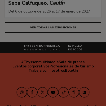
Seba Calfuqueo.
Cautín
Del 6 de octubre de 2026 al 17 de enero de 2027
VER TODAS LAS EXPOSICIONES
#Thyssenmultimedia
Sala de prensa
Navegación
Eventos corporativos
Profesionales de turismo
secundaria
Trabaja con nosotros
Boletín
Instagram
Facebook
X
Youtube
TikTok
iVoox
LinkedIn