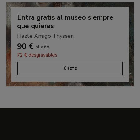
dedica un importante apartado al arte religioso
desplegado en el ámbito privado donde se reúne
Entra gratis al museo siempre
no sólo pintura sobre tabla sino también
que quieras
esculturas, manuscritos y otros objetos artísticos
de altísima calidad.
Hazte Amigo Thyssen
90 €
al año
72 €
desgravables
ÚNETE
Recursos