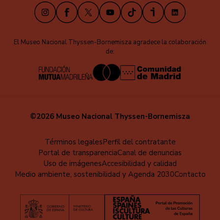
Instagram
Facebook
X
Youtube
TikTok
iVoox
LinkedIn
El Museo Nacional Thyssen-Bornemisza agradece la colaboración
de:
©2026 Museo Nacional Thyssen-Bornemisza
Menú
Términos legales
Perfil del contratante
Portal de transparencia
Canal de denuncias
al
Uso de imágenes
Accesibilidad y calidad
pie
Medio ambiente, sostenibilidad y Agenda 2030
Contacto