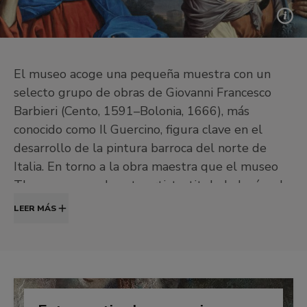
El museo acoge una pequeña muestra con un
selecto grupo de obras de Giovanni Francesco
Barbieri (Cento, 1591–Bolonia, 1666), más
conocido como Il Guercino, figura clave en el
desarrollo de la pintura barroca del norte de
Italia. En torno a la obra maestra que el museo
Thyssen posee de este artista, titulada Jesús y la
samaritana en el pozo (hacia 1640–1641), se
LEER MÁS
reúne una serie de pinturas clave para estudiar y
mostrar al público cómo aborda el pintor la
imagen de la mujer en los temas bíblicos, para lo
que se cuenta, además, con préstamos de otras
instituciones.