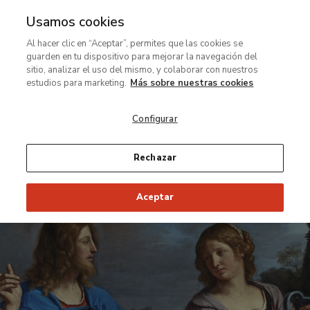
Usamos cookies
MENÚ
Ir
Bus
Al hacer clic en “Aceptar”, permites que las cookies se
al
guarden en tu dispositivo para mejorar la navegación del
contenido
sitio, analizar el uso del mismo, y colaborar con nuestros
Exposición de pequeño formato
principal
estudios para marketing.
Más sobre nuestras cookies
Guercino y sus
Configurar
heroínas bíblicas
Rechazar
Del 16 de marzo al 14 de junio de 2026
Aceptar