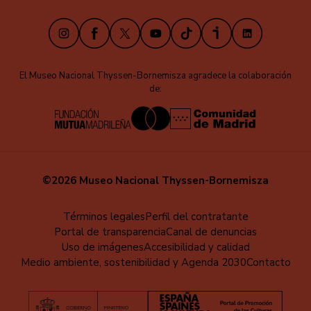
Instagram
Facebook
X
Youtube
TikTok
iVoox
LinkedIn
El Museo Nacional Thyssen-Bornemisza agradece la colaboración
de:
©2026 Museo Nacional Thyssen-Bornemisza
Menú
Términos legales
Perfil del contratante
Portal de transparencia
Canal de denuncias
al
Uso de imágenes
Accesibilidad y calidad
pie
Medio ambiente, sostenibilidad y Agenda 2030
Contacto