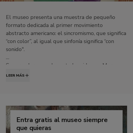
El museo presenta una muestra de pequeño
formato dedicada al primer movimiento
abstracto americano: el sincromismo, que significa
“con color”, al igual que sinfonía significa “con
sonido".
Sus creadores son los estadounidenses Morgan
Russell (1886-1953) y Stanton Macdonald-
LEER MÁS
Wright (1890-1973), que residían en París
cuando presentaron públicamente sus obras bajo
este nombre. En pleno auge del futurismo, el
cubismo y el simultaneísmo, Russell y
Macdonald-Wright indagaron en el uso del color
Entra gratis al museo siempre
para evocar la forma y el espacio, y lo convirtieron
que quieras
en un elemento expresivo y formal