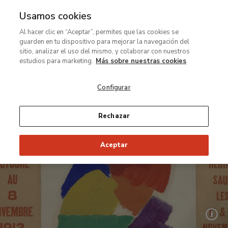
Usamos cookies
MENÚ
Ir
Bus
Al hacer clic en “Aceptar”, permites que las cookies se
al
guarden en tu dispositivo para mejorar la navegación del
contenido
sitio, analizar el uso del mismo, y colaborar con nuestros
Exposición de pequeño formato
principal
estudios para marketing.
Más sobre nuestras cookies
Los sincromistas
Configurar
Del 27 de junio al 1 de noviembre de 2022
Rechazar
Aceptar