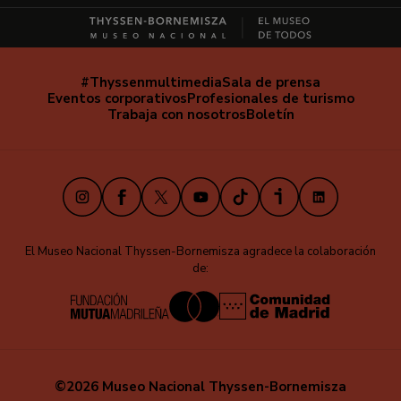
#Thyssenmultimedia
Sala de prensa
Navegación
Eventos corporativos
Profesionales de turismo
secundaria
Trabaja con nosotros
Boletín
Instagram
Facebook
X
Youtube
TikTok
iVoox
LinkedIn
El Museo Nacional Thyssen-Bornemisza agradece la colaboración
de:
©2026 Museo Nacional Thyssen-Bornemisza