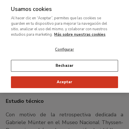
Usamos cookies
MENÚ
Ir
Bus
Al hacer clic en “Aceptar”, permites que las cookies se
al
guarden en tu dispositivo para mejorar la navegación del
contenido
sitio, analizar el uso del mismo, y colaborar con nuestros
principal
estudios para marketing.
Más sobre nuestras cookies
Ruta
Restauración. Estudios técnicos e investigación
de
Autorretrato
de
Configurar
navegación
Gabriele Münter.
Rechazar
Estudio técnico
Aceptar
Estudio técnico
Con motivo de la retrospectiva dedicada a
Gabriele Münter en el Museo Nacional Thyssen-