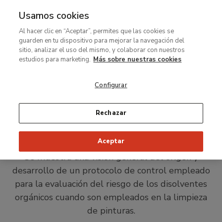
Usamos cookies
MENÚ
Ir
Bus
Al hacer clic en “Aceptar”, permites que las cookies se
al
guarden en tu dispositivo para mejorar la navegación del
Ruta
contenido
Restauración Thyssen
Laboratorio de materiales
sitio, analizar el uso del mismo, y colaborar con nuestros
de
principal
estudios para marketing.
Más sobre nuestras cookies
Boletín técnico
navegación
Evaluación del riesgo de
Configurar
los diferentes sistemas de
limpieza de pintura antigua
Rechazar
y contemporánea
Aceptar
Se muestra una visión general del origen y
desarrollo de un protocolo de control empleado
para la evaluación del riesgo de los disolventes
orgánicos cuando son empleados en la limpieza
de pinturas.