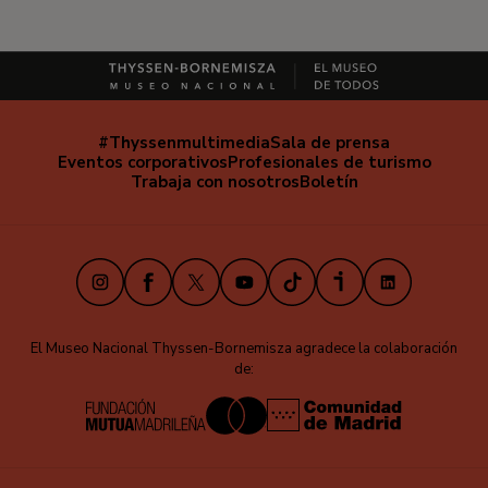
#Thyssenmultimedia
Sala de prensa
Navegación
Eventos corporativos
Profesionales de turismo
secundaria
Trabaja con nosotros
Boletín
Instagram
Facebook
X
Youtube
TikTok
iVoox
LinkedIn
El Museo Nacional Thyssen-Bornemisza agradece la colaboración
de: