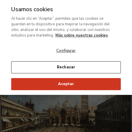
Usamos cookies
MENÚ
Ir
Bus
Al hacer clic en “Aceptar”, permites que las cookies se
al
guarden en tu dispositivo para mejorar la navegación del
contenido
Restauración Thyssen
sitio, analizar el uso del mismo, y colaborar con nuestros
principal
Restaurabits
estudios para marketing.
Más sobre nuestras cookies
Secretos y curiosidades
Configurar
Rechazar
Aceptar