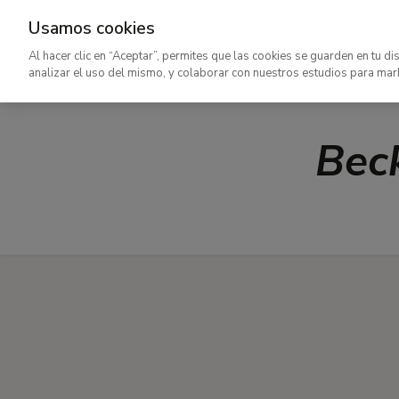
Usamos cookies
Ir
Al hacer clic en “Aceptar”, permites que las cookies se guarden en tu di
al
analizar el uso del mismo, y colaborar con nuestros estudios para mar
contenido
principal
Beck