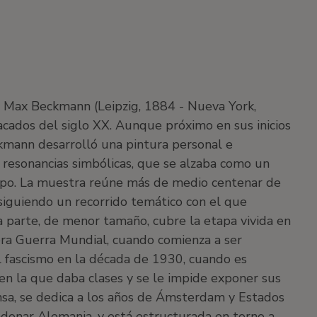
a Max Beckmann (Leipzig, 1884 - Nueva York,
cados del siglo XX. Aunque próximo en sus inicios
ckmann desarrolló una pintura personal e
e resonancias simbólicas, que se alzaba como un
empo. La muestra reúne más de medio centenar de
, siguiendo un recorrido temático con el que
a parte, de menor tamaño, cubre la etapa vivida en
era Guerra Mundial, cuando comienza a ser
l fascismo en la década de 1930, cuando es
en la que daba clases y se le impide exponer sus
nsa, se dedica a los años de Ámsterdam y Estados
ndonar Alemania, y está estructurada en torno a