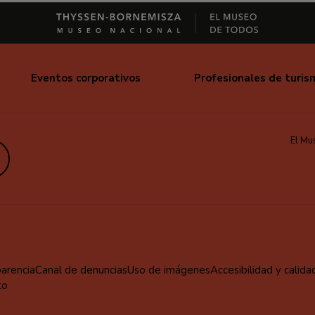
Eventos corporativos
Profesionales de turis
El Mu
edIn
parencia
Canal de denuncias
Uso de imágenes
Accesibilidad y calida
to