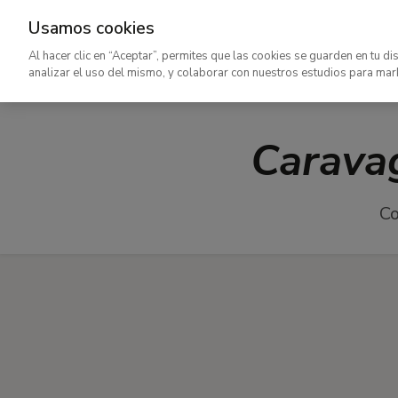
Usamos cookies
Ir
Al hacer clic en “Aceptar”, permites que las cookies se guarden en tu di
al
analizar el uso del mismo, y colaborar con nuestros estudios para mar
contenido
principal
Caravag
Co