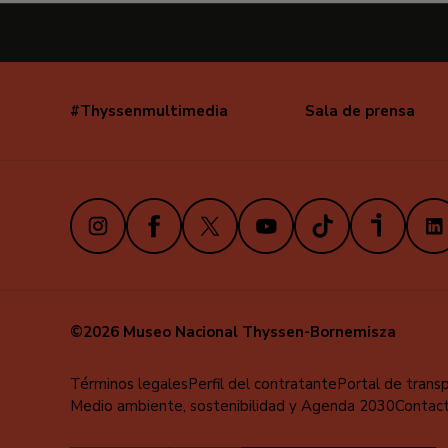
#Thyssenmultimedia
Sala de prensa
Navegación
secundaria
Instagram
Facebook
X
Youtube
TikTok
iVoox
Link
©2026 Museo Nacional Thyssen-Bornemisza
Menú
Términos legales
Perfil del contratante
Portal de trans
Medio ambiente, sostenibilidad y Agenda 2030
Contac
al
pie