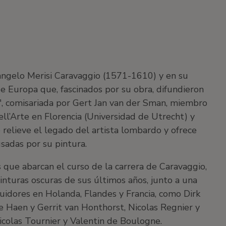
langelo Merisi Caravaggio (1571-1610) y en su
 de Europa que, fascinados por su obra, difundieron
te", comisariada por Gert Jan van der Sman, miembro
ell’Arte en Florencia (Universidad de Utrecht) y
 relieve el legado del artista lombardo y ofrece
usadas por su pintura.
 que abarcan el curso de la carrera de Caravaggio,
nturas oscuras de sus últimos años, junto a una
uidores en Holanda, Flandes y Francia, como Dirk
 Haen y Gerrit van Honthorst, Nicolas Regnier y
icolas Tournier y Valentin de Boulogne.