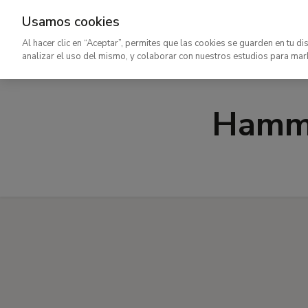
Usamos cookies
Ir
Al hacer clic en “Aceptar”, permites que las cookies se guarden en tu di
al
analizar el uso del mismo, y colaborar con nuestros estudios para mar
contenido
principal
Hamme