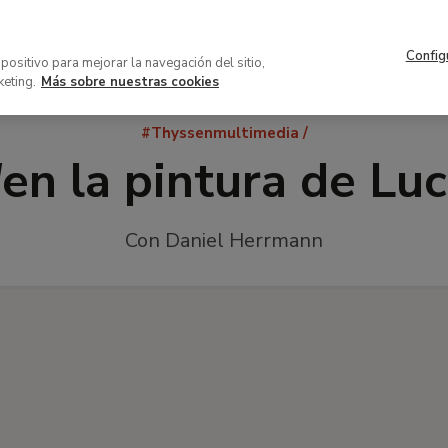
Navegación
Acerca del museo
Patrocinio 
superior
Config
VISITA
COLECCIÓN
EXPOSICION
spositivo para mejorar la navegación del sitio,
keting.
Más sobre nuestras cookies
Ruta
#Thyssenmultimedia
de
d
en la pintura de Lu
navegación
Con Daniel Herrmann