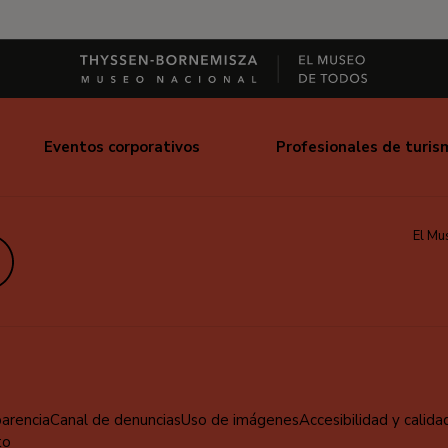
Eventos corporativos
Profesionales de turis
El Mu
edIn
parencia
Canal de denuncias
Uso de imágenes
Accesibilidad y calida
to