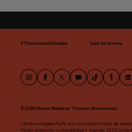
#Thyssenmultimedia
Sala de prensa
Navegación
secundaria
Instagram
Facebook
X
Youtube
TikTok
iVoox
Link
©2026 Museo Nacional Thyssen-Bornemisza
Menú
Términos legales
Perfil del contratante
Portal de trans
Medio ambiente, sostenibilidad y Agenda 2030
Contac