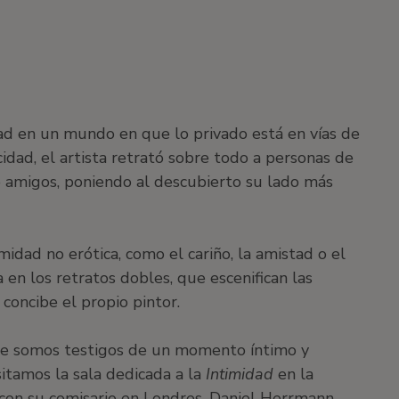
ad en un mundo en que lo privado está en vías de
idad, el artista retrató sobre todo a personas de
o amigos, poniendo al descubierto su lado más
midad no erótica, como el cariño, la amistad o el
en los retratos dobles, que escenifican las
concibe el propio pintor.
ue somos testigos de un momento íntimo y
itamos la sala dedicada a la
Intimidad
en la
con su comisario en Londres, Daniel Herrmann,