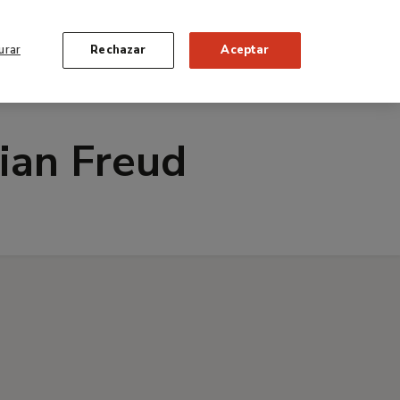
English
y colaboración
Amigos
Tienda
Entradas
urar
Rechazar
Aceptar
ES
ACTIVIDADES
EDUCACIÓN
BUSCAR
cian Freud